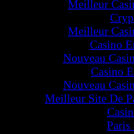
Meilleur Casi
Cryp
Meilleur Casi
Casino E
Nouveau Casin
Casino E
Nouveau Casin
Meilleur Site De Pa
Casin
Paris