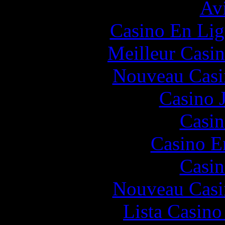
Avi
Casino En Lig
Meilleur Casi
Nouveau Casi
Casino 
Casin
Casino E
Casin
Nouveau Casi
Lista Casin