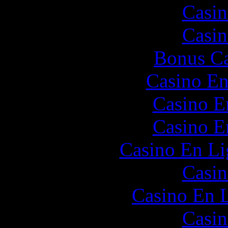
Casin
Casin
Bonus Ca
Casino En
Casino E
Casino E
Casino En Li
Casin
Casino En L
Casin