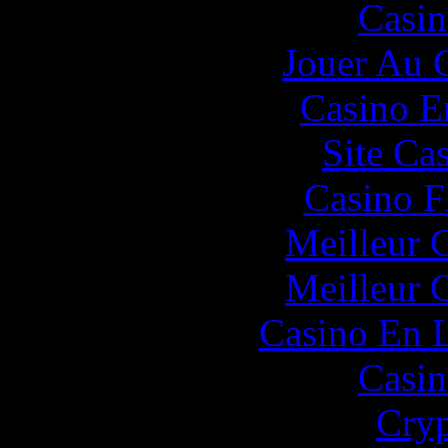
Casin
Jouer Au 
Casino E
Site Ca
Casino F
Meilleur 
Meilleur 
Casino En L
Casin
Cryp