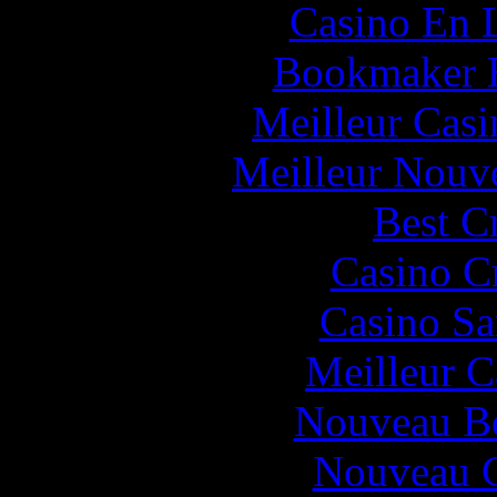
Casino En 
Bookmaker H
Meilleur Casi
Meilleur Nouv
Best C
Casino C
Casino S
Meilleur 
Nouveau B
Nouveau C