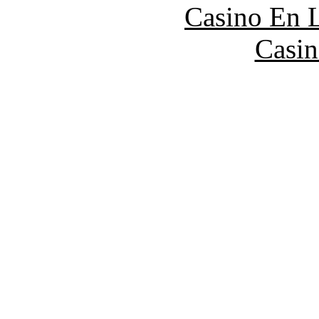
Casino En L
Casin