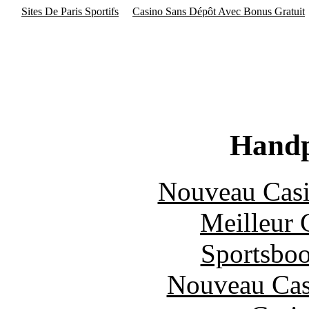
Sites De Paris Sportifs
Casino Sans Dépôt Avec Bonus Gratuit
Handp
Nouveau Casi
Meilleur 
Sportsbo
Nouveau Cas