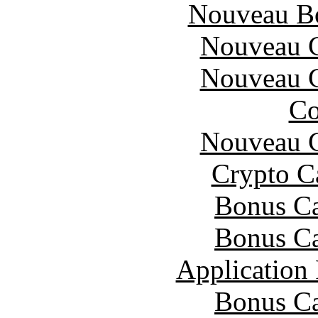
Nouveau B
Nouveau C
Nouveau C
Co
Nouveau C
Crypto C
Bonus Ca
Bonus Ca
Application
Bonus Ca