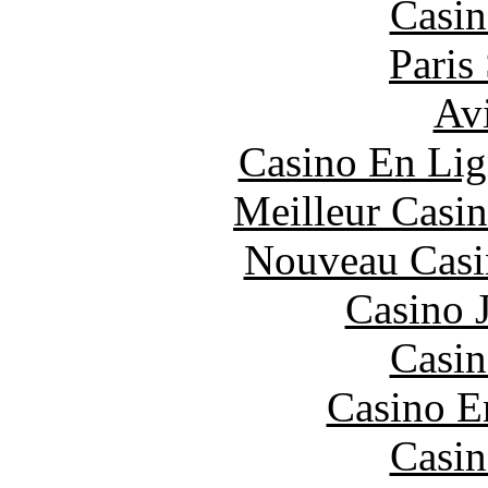
Casin
Paris
Avi
Casino En Lig
Meilleur Casi
Nouveau Casi
Casino 
Casin
Casino E
Casin