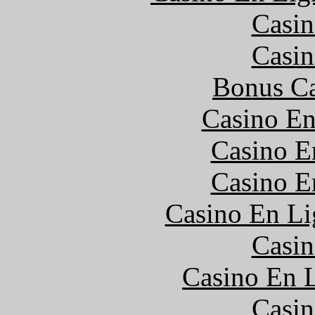
Casin
Casin
Bonus Ca
Casino En
Casino E
Casino E
Casino En Li
Casin
Casino En L
Casin