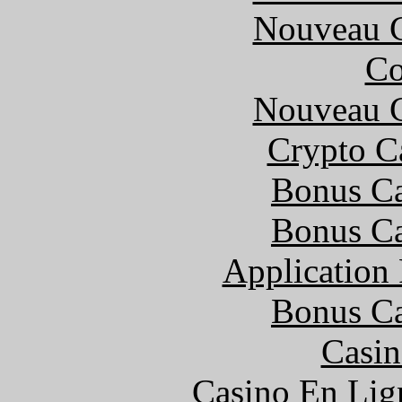
Nouveau C
Co
Nouveau C
Crypto C
Bonus Ca
Bonus Ca
Application
Bonus Ca
Casin
Casino En Lign