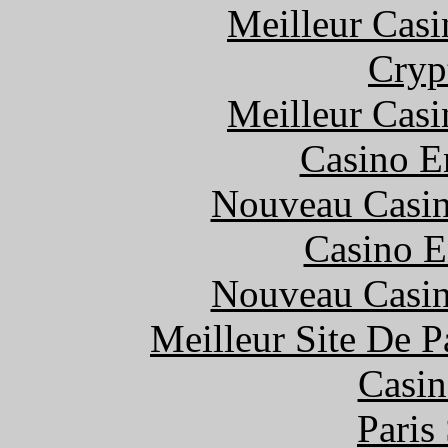
Meilleur Casi
Cryp
Meilleur Casi
Casino E
Nouveau Casin
Casino E
Nouveau Casin
Meilleur Site De Pa
Casin
Paris