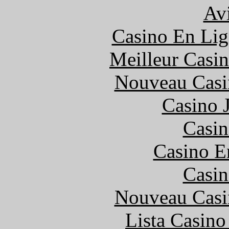
Avi
Casino En Lig
Meilleur Casi
Nouveau Casi
Casino 
Casin
Casino E
Casin
Nouveau Casi
Lista Casin