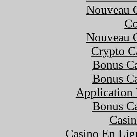
Nouveau C
Co
Nouveau C
Crypto C
Bonus Ca
Bonus Ca
Application
Bonus Ca
Casin
Casino En Lign