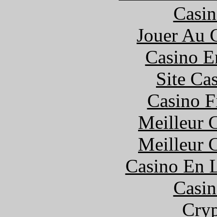
Casin
Jouer Au 
Casino E
Site Ca
Casino F
Meilleur 
Meilleur 
Casino En L
Casin
Cryp