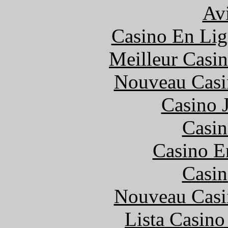
Avi
Casino En Lig
Meilleur Casi
Nouveau Casi
Casino 
Casin
Casino E
Casin
Nouveau Casi
Lista Casin