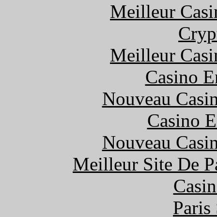
Meilleur Casi
Cryp
Meilleur Casi
Casino E
Nouveau Casin
Casino E
Nouveau Casin
Meilleur Site De Pa
Casin
Paris