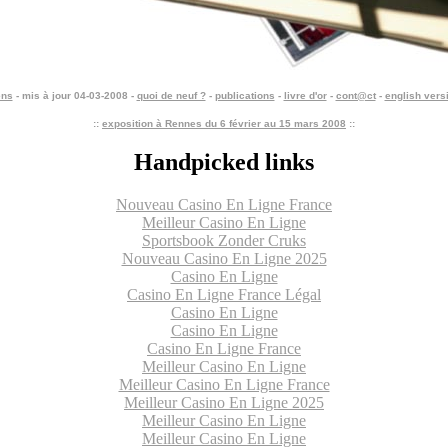
ens
- mis à jour 04-03-2008 -
quoi de neuf ?
-
publications
-
livre d'or
-
cont@ct
-
english vers
::
exposition à Rennes du 6 février au 15 mars 2008
::
Handpicked links
Nouveau Casino En Ligne France
Meilleur Casino En Ligne
Sportsbook Zonder Cruks
Nouveau Casino En Ligne 2025
Casino En Ligne
Casino En Ligne France Légal
Casino En Ligne
Casino En Ligne
Casino En Ligne France
Meilleur Casino En Ligne
Meilleur Casino En Ligne France
Meilleur Casino En Ligne 2025
Meilleur Casino En Ligne
Meilleur Casino En Ligne