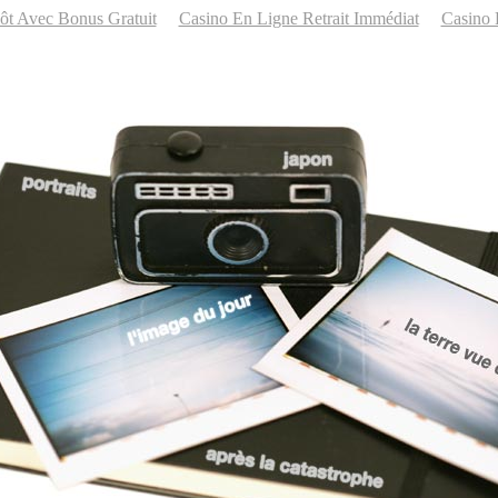
ôt Avec Bonus Gratuit
Casino En Ligne Retrait Immédiat
Casino 