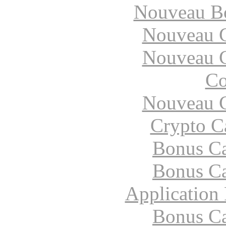
Nouveau B
Nouveau C
Nouveau C
Co
Nouveau C
Crypto C
Bonus Ca
Bonus Ca
Application
Bonus Ca