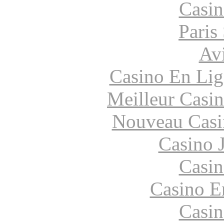
Casin
Paris
Avi
Casino En Lig
Meilleur Casi
Nouveau Casi
Casino 
Casin
Casino E
Casin