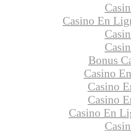
Casin
Casino En Lign
Casin
Casin
Bonus Ca
Casino En
Casino E
Casino E
Casino En Li
Casin