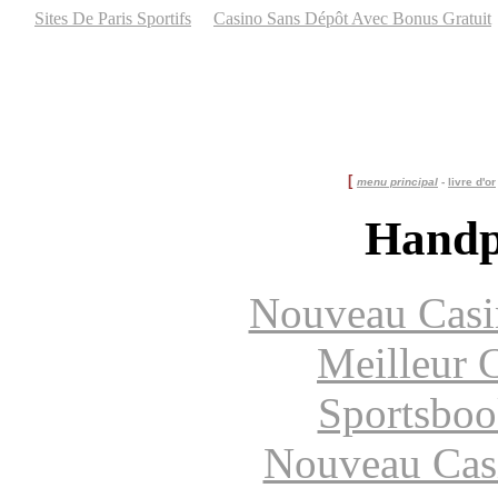
Sites De Paris Sportifs
Casino Sans Dépôt Avec Bonus Gratuit
[
menu principal
-
livre d'or
Handp
Nouveau Casi
Meilleur 
Sportsboo
Nouveau Cas