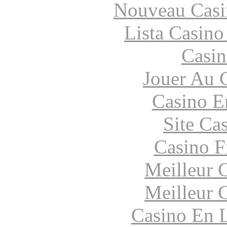
Nouveau Casi
Lista Casin
Casin
Jouer Au 
Casino E
Site Ca
Casino F
Meilleur 
Meilleur 
Casino En L