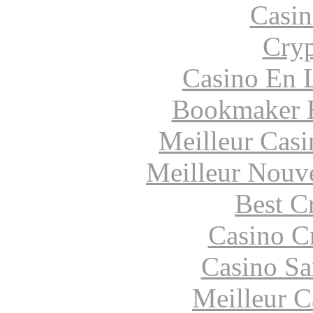
Casin
Cryp
Casino En 
Bookmaker H
Meilleur Casi
Meilleur Nouv
Best C
Casino C
Casino S
Meilleur 