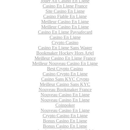
Jouer Au Casino En Ligne
Casino En Ligne France
Site Casino En Ligne
Casino Fiable En Ligne
Meilleur Casino En Ligne
Meilleur Casino En Ligne
Casino En Ligne Paysafecard
Casino En Ligne
Crypto Casino
Casino En Ligne Sans Wager
Bookmaker Hockey Hors Arjel
Meilleur Casino En Ligne France
Meilleur Nouveau Casino En Ligne
Best Crypto Casino
Casino Crypto En Ligne
Casino Sans KYC Crypto
Meilleur Casino Sans KYC
Nouveau Bookmaker France
Nouveau Casino En Ligne
Nouveau Casino En Ligne
Coinpoker
Nouveau Casino En Ligne
Crypto Casino En Ligne
Bonus Casino En Ligne
Bonus Casino En Ligne