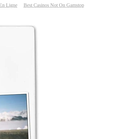
En Ligne
Best Casinos Not On Gamstop